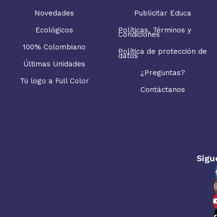
Novedades
Publicitar Educa
Ecológicos
Políticas, Términos y
Condiciones
100% Colombiano
Política de protección de
datos
Últimas Unidades
¿Preguntas?
Tú logo a Full Color
Contáctanos
Sígu