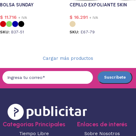
BOLSA SUNDAY
CEPILLO EXFOLIANTE SKIN
$
11.716
$
16.291
+ IVA
+ IVA
SKU:
B37-51
SKU:
E67-79
Seleccionar opciones
Seleccionar opciones
Cargar más productos
Categorias Principales
Enlaces de interés
Tiempo Libre
Sobre Nosotros