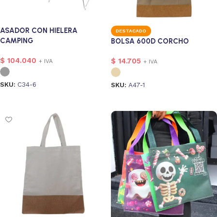
ASADOR CON HIELERA
DESTACADO
CAMPING
BOLSA 600D CORCHO
$
104.040
$
14.705
+ IVA
+ IVA
SKU:
C34-6
SKU:
A47-1
Seleccionar opciones
Seleccionar opciones