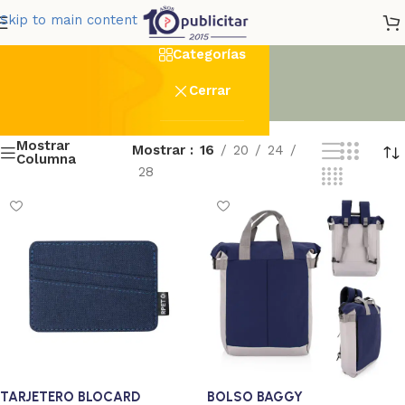
TF_Textil_11x14cm_Full_Col
Skip to main content
Categorías
Cerrar
Mostrar
Mostrar
16
20
24
Columna
28
TARJETERO BLOCARD
BOLSO BAGGY