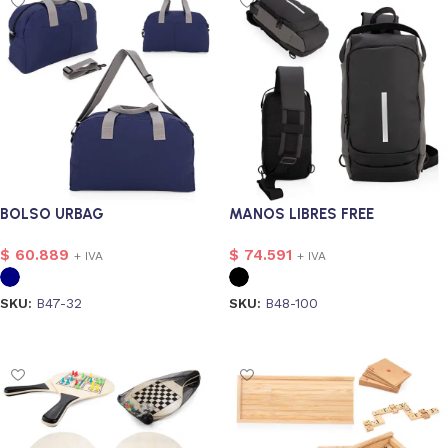
BOLSO URBAG
MANOS LIBRES FREE
$
60.889
$
74.591
+ IVA
+ IVA
SKU:
B47-32
SKU:
B48-100
Seleccionar opciones
Seleccionar opciones