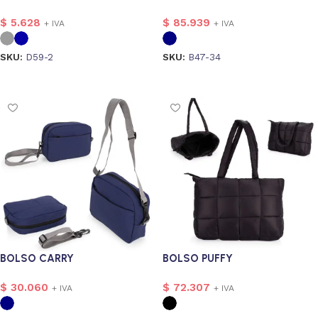
$
5.628
$
85.939
+ IVA
+ IVA
SKU:
D59-2
SKU:
B47-34
Seleccionar opciones
Seleccionar opciones
alizado
12
BOLSO CARRY
BOLSO PUFFY
$
30.060
$
72.307
+ IVA
+ IVA