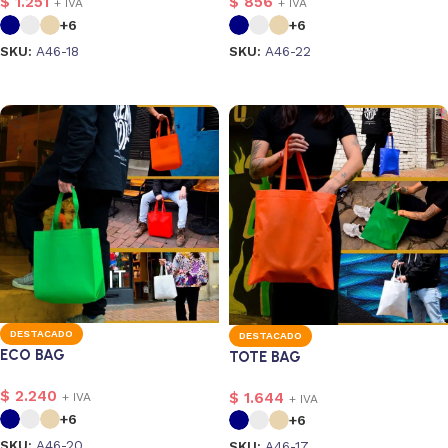
$
1.251
$
856
+ IVA
+ IVA
+6
+6
SKU:
A46-18
SKU:
A46-22
Seleccionar opciones
Seleccionar opciones
DESTACADO
DESTACADO
ECO BAG
TOTE BAG
$
2.240
$
1.644
+ IVA
+ IVA
+6
+6
SKU:
A46-20
SKU:
A46-17