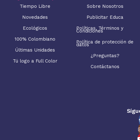
Tiempo Libre
Sobre Nosotros
Novedades
Publicitar Educa
Ecológicos
Políticas, Términos y
Condiciones
100% Colombiano
Política de protección de
datos
Últimas Unidades
¿Preguntas?
Tú logo a Full Color
Contáctanos
Sígu