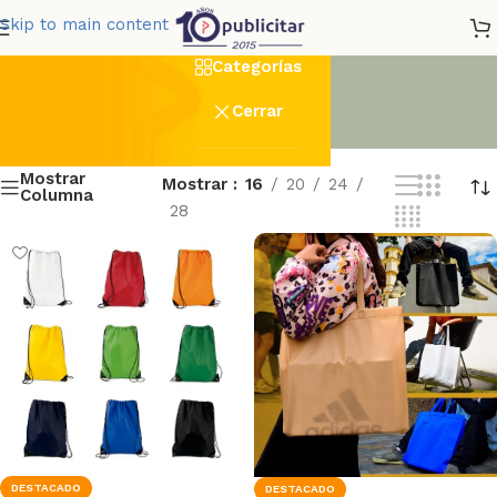
F_Textil_22x28cm_Full_Co
Skip to main content
Categorías
Cerrar
Mostrar
Mostrar
16
20
24
Columna
28
DESTACADO
DESTACADO