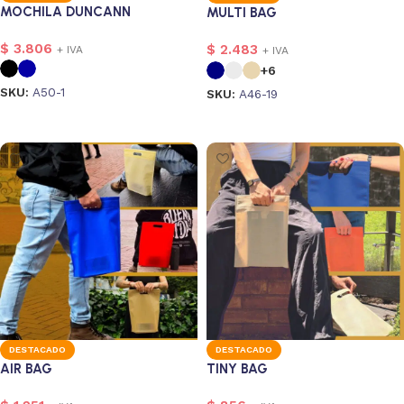
MOCHILA DUNCANN
MULTI BAG
$
3.806
$
2.483
+ IVA
+ IVA
+6
SKU:
A50-1
SKU:
A46-19
Seleccionar opciones
Seleccionar opciones
DESTACADO
DESTACADO
AIR BAG
TINY BAG
onalizado
1