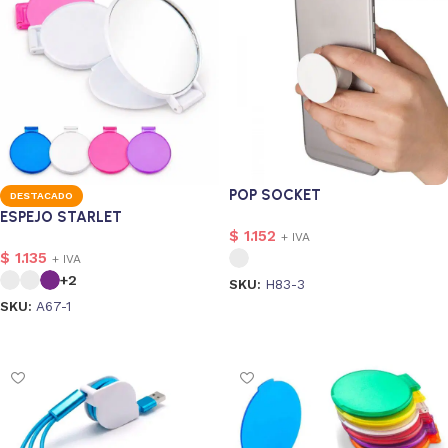
POP SOCKET
DESTACADO
ESPEJO STARLET
$
1.152
+ IVA
$
1.135
+ IVA
+2
SKU:
H83-3
SKU:
A67-1
Seleccionar opciones
Seleccionar opciones