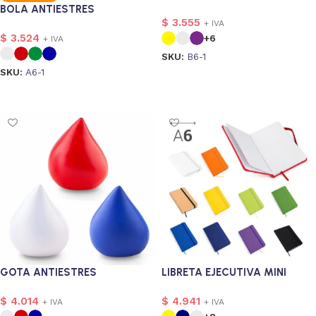
BOLA ANTIESTRES
$
3.555
+ IVA
$
3.524
+6
+ IVA
SKU:
B6-1
SKU:
A6-1
Seleccionar opciones
Seleccionar opciones
GOTA ANTIESTRES
LIBRETA EJECUTIVA MINI
$
4.014
$
4.941
+ IVA
+ IVA