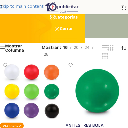
_UV_10x7cm_Full_Color_Per
Skip to main content
Categorías
Cerrar
Mostrar
Mostrar
16
20
24
Columna
28
ANTIESTRES BOLA
DESTACADO