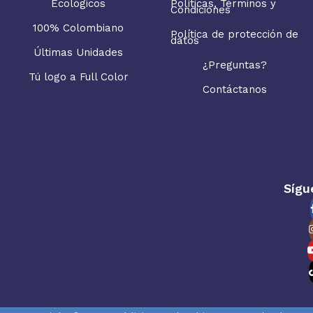
Ecológicos
Políticas, Términos y
Condiciones
100% Colombiano
Política de protección de
datos
Últimas Unidades
¿Preguntas?
Tú logo a Full Color
Contáctanos
Sígu