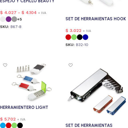
ESPEJO Y CEPILLO BEAUTY
$
4.027
-
$
4.104
+ IVA
SET DE HERRAMIENTAS HOOK
+5
SKU:
B67-8
$
3.022
+ IVA
Seleccionar opciones
SKU:
B32-10
Seleccionar opciones
HERRAMIENTERO LIGHT
$
5.702
+ IVA
SET DE HERRAMIENTAS