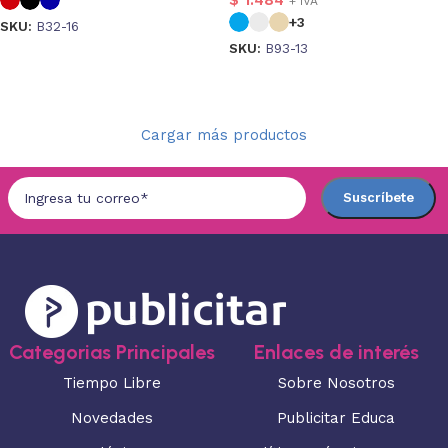
$
1.484
+ IVA
+3
SKU:
B32-16
SKU:
B93-13
Seleccionar opciones
Seleccionar opciones
Cargar más productos
Categorias Principales
Enlaces de interés
Tiempo Libre
Sobre Nosotros
Novedades
Publicitar Educa