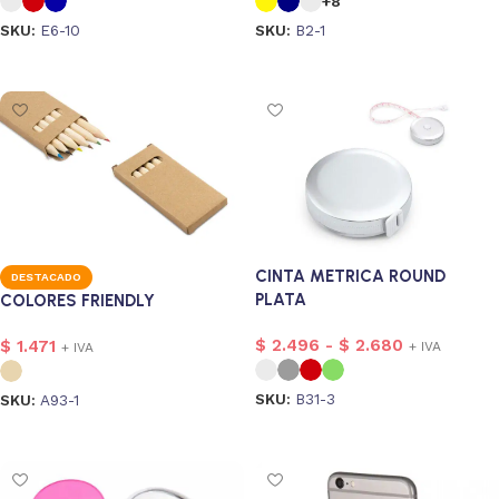
+8
SKU:
E6-10
SKU:
B2-1
Seleccionar opciones
Seleccionar opciones
CINTA METRICA ROUND
DESTACADO
PLATA
COLORES FRIENDLY
$
2.496
-
$
2.680
$
1.471
+ IVA
+ IVA
SKU:
B31-3
SKU:
A93-1
Seleccionar opciones
Seleccionar opciones