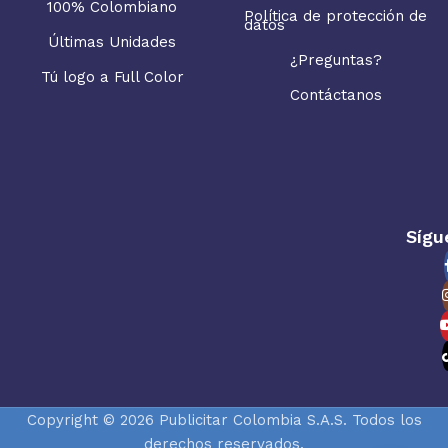
100% Colombiano
Política de protección de
datos
Últimas Unidades
¿Preguntas?
Tú logo a Full Color
Contáctanos
Sígu
Copyright © 2026 Publicitar Colombia S.A.S. Todos los
derechos reservados.