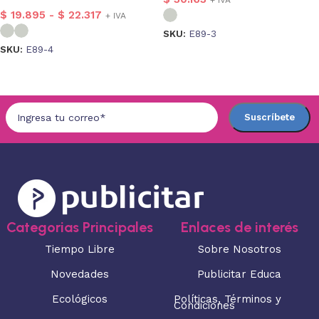
$
19.895
-
$
22.317
+ IVA
SKU:
E89-3
SKU:
E89-4
Seleccionar opciones
Seleccionar opciones
Categorias Principales
Enlaces de interés
Tiempo Libre
Sobre Nosotros
Novedades
Publicitar Educa
Ecológicos
Políticas, Términos y
Condiciones