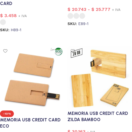
CARD
$
20.743
-
$
25.777
+ IVA
$
3.458
+ IVA
SKU:
E89-1
SKU:
H89-1
Seleccionar opciones
Seleccionar opciones
sonalizado
2
MEMORIA USB CREDIT CARD
-10%
ZILDA BAMBOO
MEMORIA USB CREDIT CARD
ECO
$
30.163
+ IVA