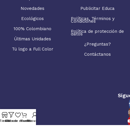
Novedades
Publicitar Educa
Ecológicos
Políticas, Términos y
Condiciones
100% Colombiano
Política de protección de
datos
Últimas Unidades
¿Preguntas?
Tú logo a Full Color
Contáctanos
Sígu
Tienda
Lista de deseos
Filtros
Carrito
Mi cuenta