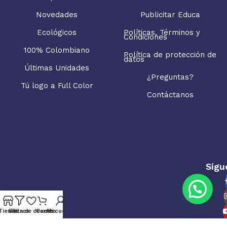
Novedades
Publicitar Educa
Ecológicos
Políticas, Términos y
Condiciones
100% Colombiano
Política de protección de
datos
Últimas Unidades
¿Preguntas?
Tú logo a Full Color
Contáctanos
Sígu
Tienda
Lista de deseos
Filtros
Carrito
Mi cuenta