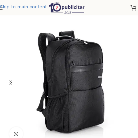
Skip to main content
Home
»
Tienda
»
PORTALAPTOP PIERRE 17 LTS
Clic para ampliar