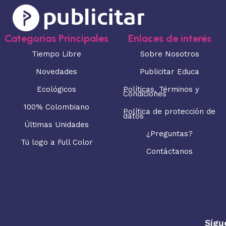
Categorias Principales
Enlaces de interés
Tiempo Libre
Sobre Nosotros
Novedades
Publicitar Educa
Ecológicos
Políticas, Términos y
Condiciones
100% Colombiano
Política de protección de
datos
Últimas Unidades
¿Preguntas?
Tú logo a Full Color
Contáctanos
Sígu