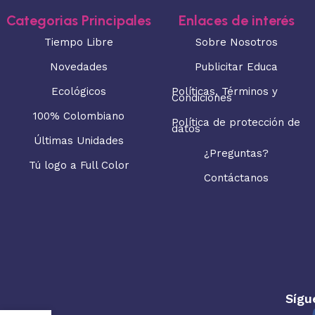
Categorias Principales
Enlaces de interés
Tiempo Libre
Sobre Nosotros
Novedades
Publicitar Educa
Ecológicos
Políticas, Términos y
Condiciones
100% Colombiano
Política de protección de
datos
Últimas Unidades
¿Preguntas?
Tú logo a Full Color
Contáctanos
Sígu