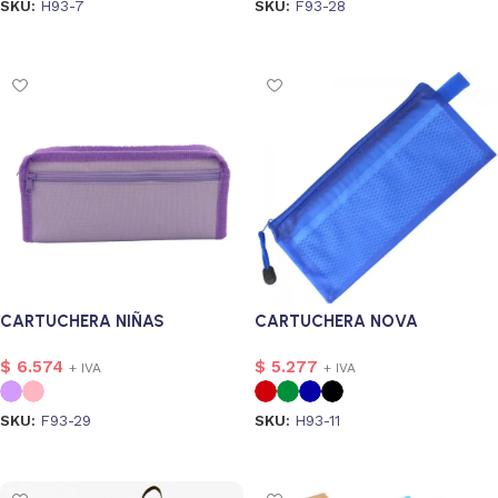
SKU:
H93-7
SKU:
F93-28
onalizado
1
Seleccionar opciones
Seleccionar opciones
s
1
s
2
CARTUCHERA NIÑAS
CARTUCHERA NOVA
$
6.574
$
5.277
+ IVA
+ IVA
SKU:
F93-29
SKU:
H93-11
Seleccionar opciones
Seleccionar opciones