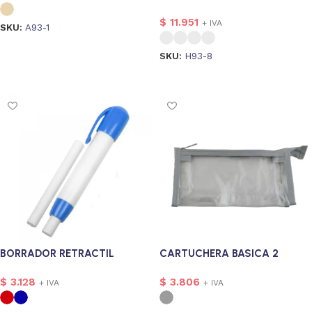
$
11.951
+ IVA
SKU:
A93-1
Seleccionar opciones
SKU:
H93-8
Seleccionar opciones
sonalizado
4
onalizado
1
rsonalizado
1
BORRADOR RETRACTIL
CARTUCHERA BASICA 2
$
3.128
$
3.806
+ IVA
+ IVA