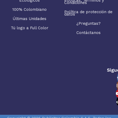
Ecológicos
Políticas, Términos y
Condiciones
100% Colombiano
Política de protección de
datos
Últimas Unidades
¿Preguntas?
Tú logo a Full Color
Contáctanos
Sígu