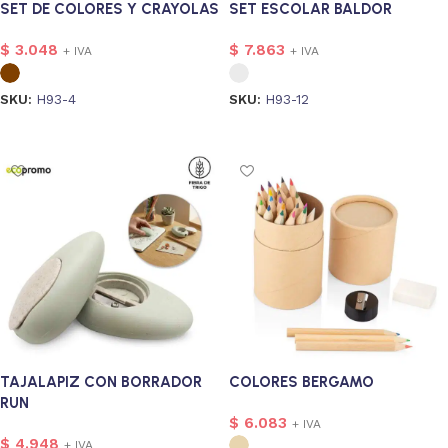
SET DE COLORES Y CRAYOLAS
SET ESCOLAR BALDOR
$
3.048
$
7.863
+ IVA
+ IVA
SKU:
H93-4
SKU:
H93-12
Seleccionar opciones
Seleccionar opciones
TAJALAPIZ CON BORRADOR
COLORES BERGAMO
RUN
$
6.083
+ IVA
$
4.948
+ IVA