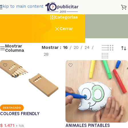
Escolar
Skip to main content
Categorías
Cerrar
Mostrar
Mostrar
16
20
24
Columna
28
DESTACADO
COLORES FRIENDLY
$
1.471
ANIMALES PINTABLES
+ IVA