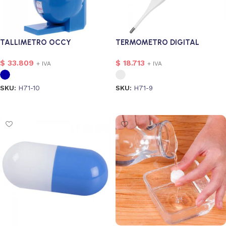
TALLIMETRO OCCY
TERMOMETRO DIGITAL
$
33.809
$
18.713
+ IVA
+ IVA
SKU:
H71-10
SKU:
H71-9
Seleccionar opciones
Seleccionar opciones