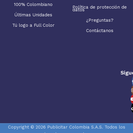
100% Colombiano
Política de protección de
datos
Últimas Unidades
¿Preguntas?
Tú logo a Full Color
Contáctanos
Sígu
Copyright © 2026 Publicitar Colombia S.A.S. Todos los