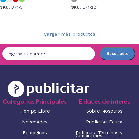
SKU:
B71-3
SKU:
E71-22
Seleccionar opciones
Seleccionar opciones
Cargar más productos
Categorias Principales
Enlaces de interés
Tiempo Libre
Sobre Nosotros
Novedades
Publicitar Educa
Ecológicos
Políticas, Términos y
Condiciones