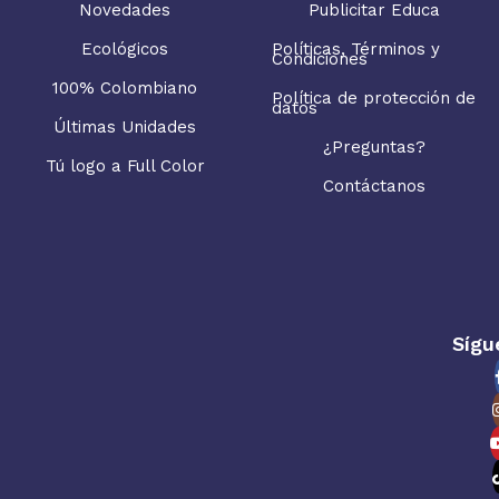
Novedades
Publicitar Educa
Ecológicos
Políticas, Términos y
Condiciones
100% Colombiano
Política de protección de
datos
Últimas Unidades
¿Preguntas?
Tú logo a Full Color
Contáctanos
Sígu