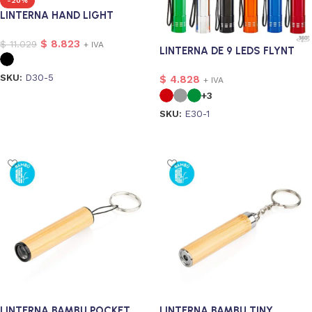
-20%
LINTERNA HAND LIGHT
$
8.823
$
11.029
+ IVA
LINTERNA DE 9 LEDS FLYNT
SKU:
D30-5
$
4.828
+ IVA
+3
Seleccionar opciones
SKU:
E30-1
Seleccionar opciones
LINTERNA BAMBU POCKET
LINTERNA BAMBU TINY