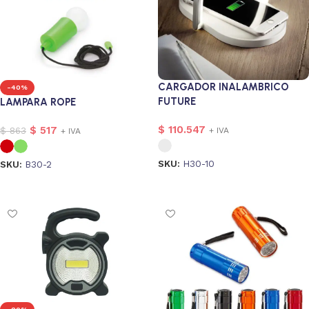
CARGADOR INALAMBRICO
-40%
FUTURE
LAMPARA ROPE
$
110.547
$
517
$
863
+ IVA
+ IVA
SKU:
H30-10
SKU:
B30-2
Seleccionar opciones
Seleccionar opciones