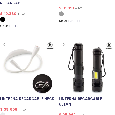
RECARGABLE
$
31.913
+ IVA
$
10.380
+ IVA
SKU:
E30-44
SKU:
F30-5
Seleccionar opciones
Seleccionar opciones
onalizado
1
1
LINTERNA RECARGABLE NECK
LINTERNA RECARGABLE
ULTAN
$
38.608
+ IVA
$
25.962
+ IVA