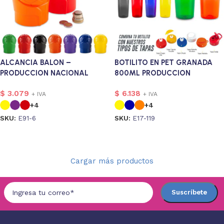
ALCANCIA BALON –
BOTILITO EN PET GRANADA
PRODUCCION NACIONAL
800ML PRODUCCION
NACIONAL
$
3.079
$
6.138
+ IVA
+ IVA
+4
+4
SKU:
E91-6
SKU:
E17-119
Seleccionar opciones
Seleccionar opciones
Cargar más productos