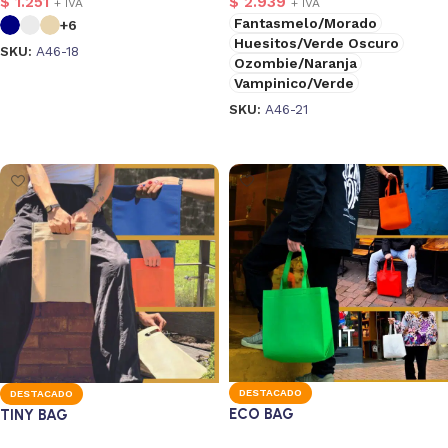
$
1.251
$
2.939
+ IVA
+ IVA
Fantasmelo/Morado
+6
Huesitos/Verde Oscuro
rsonalizado
SKU:
A46-18
4
Ozombie/Naranja
Seleccionar opciones
Vampinico/Verde
SKU:
A46-21
Seleccionar opciones
DESTACADO
DESTACADO
ECO BAG
TINY BAG