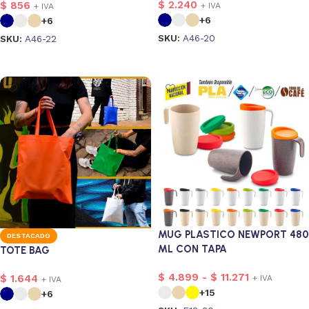
$
2.240
$
856
s
+ IVA
+ IVA
1
+6
+6
s
4
SKU:
A46-20
SKU:
A46-22
Seleccionar opciones
Seleccionar opciones
MUG PLASTICO NEWPORT 480
DESTACADO
ML CON TAPA
TOTE BAG
$
4.899
-
$
11.271
$
1.644
+ IVA
+ IVA
+15
+6