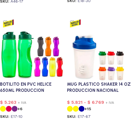
SKU:
E18-30
SKU:
A46-17
Seleccionar opciones
Seleccionar opciones
BOTILITO EN PVC HELICE
MUG PLASTICO SHAKER 14 OZ
650ML PRODUCCION
PRODUCCION NACIONAL
NACIONAL
$
5.263
$
5.821
-
$
6.769
+ IVA
+ IVA
+6
+15
SKU:
E17-10
SKU:
E17-67
Seleccionar opciones
Seleccionar opciones