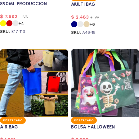
890ML PRODUCCION
MULTI BAG
NACIONAL
$
7.692
$
2.483
+ IVA
+ IVA
+4
+6
SKU:
E17-113
SKU:
A46-19
Seleccionar opciones
Seleccionar opciones
s
2
DESTACADO
DESTACADO
AIR BAG
BOLSA HALLOWEEN
sonalizado
5