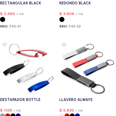
RECTANGULAR BLACK
REDONDO BLACK
$
3.460
$
3.806
+ IVA
+ IVA
SKU:
F43-31
SKU:
F43-32
Seleccionar opciones
Seleccionar opciones
alizado
10
41
DESTAPADOR BOTTLE
LLAVERO ALWAYS
$
1.135
$
5.930
+ IVA
+ IVA