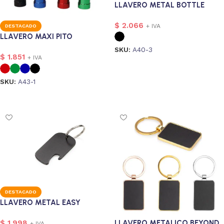
LLAVERO METAL BOTTLE
$
2.066
+ IVA
DESTACADO
LLAVERO MAXI PITO
SKU:
A40-3
$
1.851
+ IVA
Seleccionar opciones
SKU:
A43-1
Seleccionar opciones
DESTACADO
LLAVERO METAL EASY
$
1.998
LLAVERO METALICO BEYOND
+ IVA