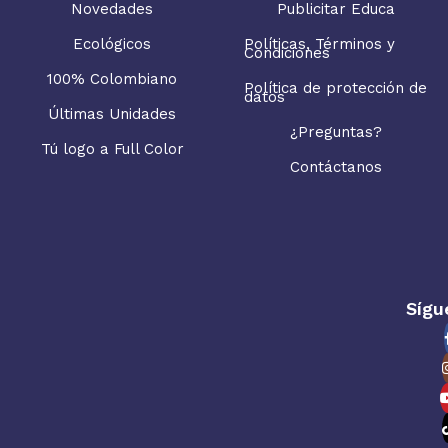
Novedades
Publicitar Educa
Ecológicos
Políticas, Términos y
Condiciones
100% Colombiano
Política de protección de
datos
Últimas Unidades
¿Preguntas?
Tú logo a Full Color
Contáctanos
Sígu