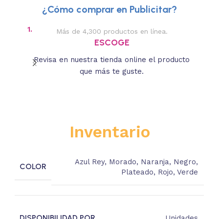
¿Cómo comprar en Publicitar?
1.
2.
Más de 4,300 productos en línea.
Des
ESCOGE
Revisa en nuestra tienda online el producto
Lee
que más te guste.
s
Inventario
Azul Rey
,
Morado
,
Naranja
,
Negro
,
COLOR
Plateado
,
Rojo
,
Verde
DISPONIBILIDAD POR
Unidades