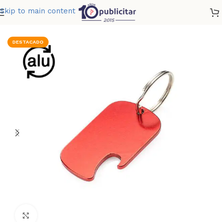
Skip to main content
Home
»
Tienda
»
LLAVERO METALICO EASY
DESTACADO
Clic para ampliar