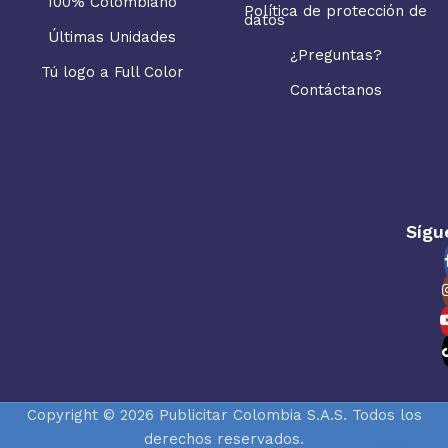
100% Colombiano
Política de protección de
datos
Últimas Unidades
¿Preguntas?
Tú logo a Full Color
Contáctanos
Sígu
Copyright © 2026 Publicitar Colombia S.A.S. Todos los
derechos reservados.