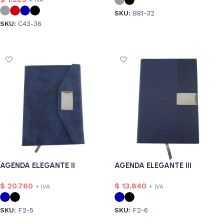
SKU:
B81-32
SKU:
C43-36
1
Seleccionar opciones
Seleccionar opciones
alizado
9
106
AGENDA ELEGANTE II
AGENDA ELEGANTE III
$
20.760
$
13.840
+ IVA
+ IVA
SKU:
F2-5
SKU:
F2-6
Seleccionar opciones
Seleccionar opciones