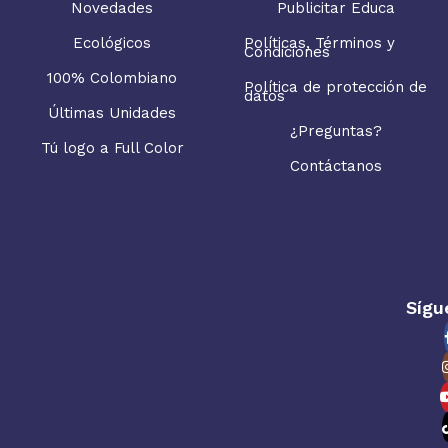
Novedades
Publicitar Educa
Ecológicos
Políticas, Términos y
Condiciones
100% Colombiano
Política de protección de
datos
Últimas Unidades
¿Preguntas?
Tú logo a Full Color
Contáctanos
Sígu