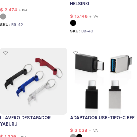
HELSINKI
$
2.474
+ IVA
$
15.148
+ IVA
SKU:
B9-42
SKU:
B9-40
Seleccionar opciones
Seleccionar opciones
nalizado
1
rsonalizado
LLAVERO DESTAPADOR
ADAPTADOR USB-TIPO-C BEE
1
YABURU
$
3.038
+ IVA
$
1.329
+ IVA