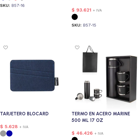
SKU:
B57-16
$
93.621
+ IVA
Seleccionar opciones
SKU:
B57-15
Seleccionar opciones
sonalizado
2
onalizado
2
TARJETERO BLOCARD
TERMO EN ACERO MARINE
500 ML 17 OZ
$
5.628
+ IVA
$
46.426
+ IVA