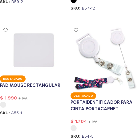
SKU:
D59-2
SKU:
B57-12
Seleccionar opciones
Seleccionar opciones
2
lizado
1
DESTACADO
PAD MOUSE RECTANGULAR
DESTACADO
$
1.990
+ IVA
PORTAIDENTIFICADOR PARA
CINTA PORTACARNET
SKU:
A55-1
REDONDO
$
1.704
Seleccionar opciones
+ IVA
onalizado
1
SKU:
E54-5