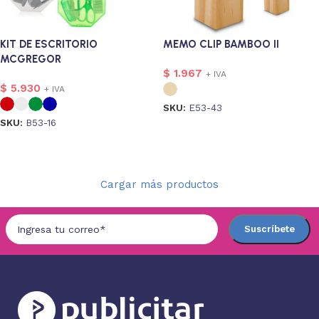
KIT DE ESCRITORIO
MEMO CLIP BAMBOO II
MCGREGOR
$
1.967
+ IVA
$
5.930
+ IVA
SKU:
E53-43
SKU:
B53-16
Seleccionar opciones
Seleccionar opciones
Cargar más productos