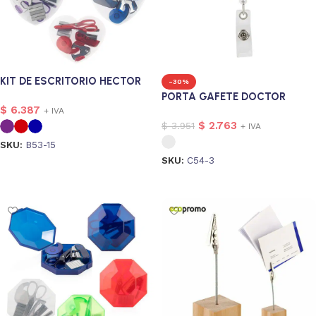
KIT DE ESCRITORIO HECTOR
-30%
PORTA GAFETE DOCTOR
$
6.387
+ IVA
$
2.763
$
3.951
+ IVA
SKU:
B53-15
SKU:
C54-3
Seleccionar opciones
Seleccionar opciones