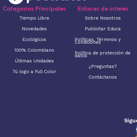
Categorias Principales
Enlaces de interés
Tiempo Libre
Sobre Nosotros
Novedades
Publicitar Educa
Ecológicos
Políticas, Términos y
Condiciones
100% Colombiano
Política de protección de
datos
Últimas Unidades
¿Preguntas?
Tú logo a Full Color
Contáctanos
Sígu