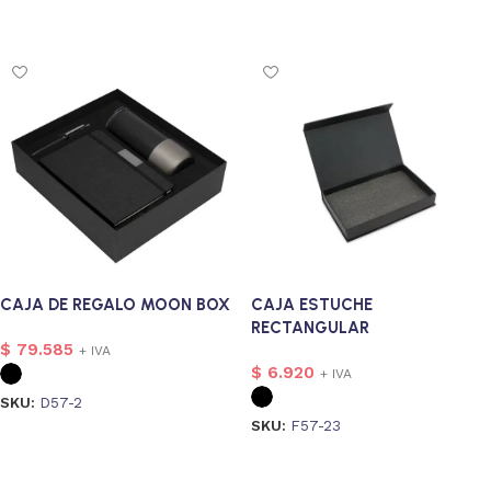
onalizado
7
Seleccionar opciones
4
s
1
CAJA DE REGALO MOON BOX
CAJA ESTUCHE
RECTANGULAR
$
79.585
+ IVA
$
6.920
+ IVA
SKU:
D57-2
SKU:
F57-23
Seleccionar opciones
Seleccionar opciones