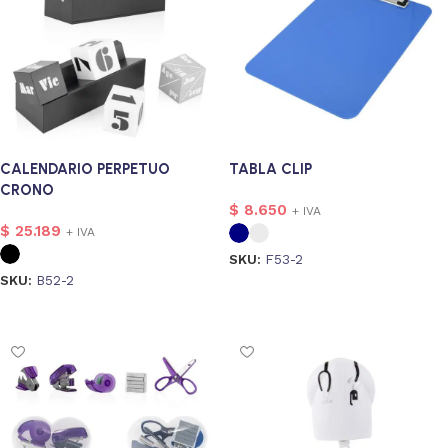
CALENDARIO PERPETUO
TABLA CLIP
CRONO
$
8.650
+ IVA
$
25.189
+ IVA
SKU:
F53-2
SKU:
B52-2
Seleccionar opciones
Seleccionar opciones