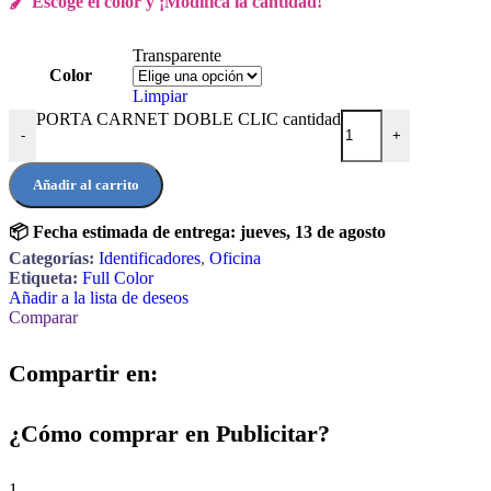
🖌️ Escoge el color y ¡Modifica la cantidad!
Transparente
Color
Limpiar
PORTA CARNET DOBLE CLIC cantidad
-
+
Añadir al carrito
📦 Fecha estimada de entrega:
jueves, 13 de agosto
Categorías:
Identificadores
,
Oficina
Etiqueta:
Full Color
Añadir a la lista de deseos
Comparar
Compartir en:
¿Cómo comprar en Publicitar?
1.