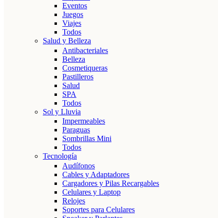
Eventos
Juegos
Viajes
Todos
Salud y Belleza
Antibacteriales
Belleza
Cosmetiqueras
Pastilleros
Salud
SPA
Todos
Sol y Lluvia
Impermeables
Paraguas
Sombrillas Mini
Todos
Tecnología
Audífonos
Cables y Adaptadores
Cargadores y Pilas Recargables
Celulares y Laptop
Relojes
Soportes para Celulares