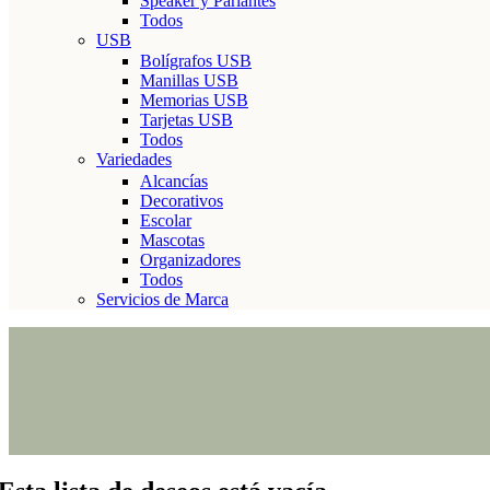
Speaker y Parlantes
Todos
USB
Bolígrafos USB
Manillas USB
Memorias USB
Tarjetas USB
Todos
Variedades
Alcancías
Decorativos
Escolar
Mascotas
Organizadores
Todos
Servicios de Marca