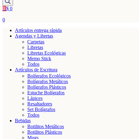
productos
0
$
0
0
Artículos entrega rápida
Agendas y Libretas
Carpetas
Libretas
Libretas Ecológicas
Memo Stick
Todos
Artículos de Escritura
Bolígrafos Ecológicos
Bolígrafos Metálicos
Bolígrafos Plásticos
Estuche Bolígrafos
Lápices
Resaltadores
Set Bolígrafos
Todos
Bebidas
Botilitos Metálicos
Botilitos Plásticos
Mugs