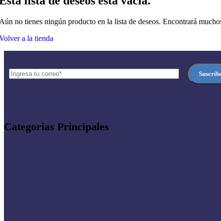
Esta lista de deseos está vacía.
Aún no tienes ningún producto en la lista de deseos. Encontrará muchos
Volver a la tienda
Categorias Principales