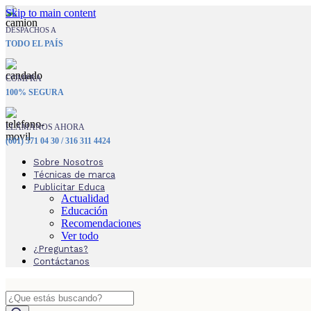
Skip to main content
DESPACHOS A
TODO EL PAÍS
COMPRA
100% SEGURA
LLÁMANOS AHORA
(601) 571 04 30 / 316 311 4424
Sobre Nosotros
Técnicas de marca
Publicitar Educa
Actualidad
Educación
Recomendaciones
Ver todo
¿Preguntas?
Contáctanos
Búsqueda
de