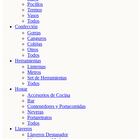
Pocillos
Termos
Vasos
Todos
Confección
Gorras
Canguros
Cobijas
Otros
Todos
Herramientas
Linternas
Metros
Set de Herramientas
Todos
Hogar
Accesorios de Cocina
Bar
Contenedores y Portacomidas
Neveras
Portaretratos
Todos
Llaveros
Llaveros Destapador