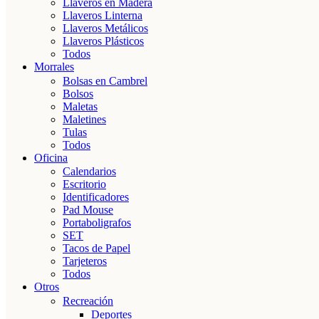
Llaveros en Madera
Llaveros Linterna
Llaveros Metálicos
Llaveros Plásticos
Todos
Morrales
Bolsas en Cambrel
Bolsos
Maletas
Maletines
Tulas
Todos
Oficina
Calendarios
Escritorio
Identificadores
Pad Mouse
Portaboligrafos
SET
Tacos de Papel
Tarjeteros
Todos
Otros
Recreación
Deportes