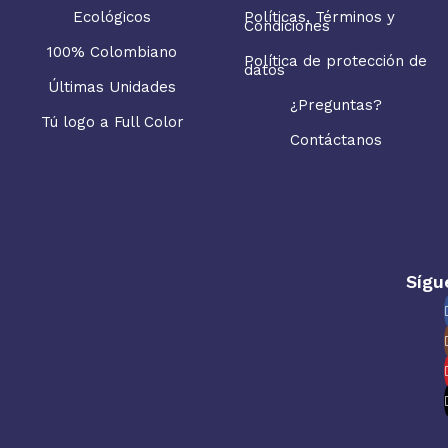
Ecológicos
Políticas, Términos y
Condiciones
100% Colombiano
Política de protección de
datos
Últimas Unidades
¿Preguntas?
Tú logo a Full Color
Contáctanos
Sígu