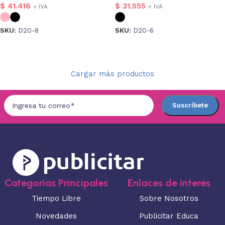
$
41.416
$
31.555
+ IVA
+ IVA
SKU:
D20-8
SKU:
D20-6
Seleccionar opciones
Seleccionar opciones
Cargar más productos
Categorias Principales
Enlaces de interés
Tiempo Libre
Sobre Nosotros
Novedades
Publicitar Educa