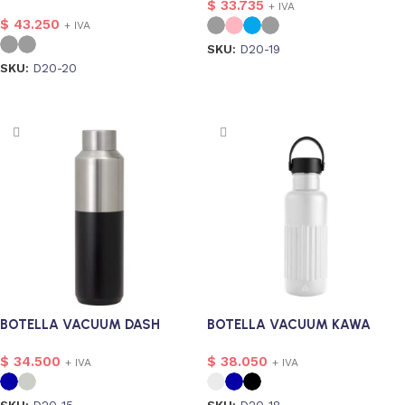
$
33.735
+ IVA
$
43.250
+ IVA
SKU:
D20-19
SKU:
D20-20
Seleccionar opciones
Seleccionar opciones
56
onalizado
2
BOTELLA VACUUM DASH
BOTELLA VACUUM KAWA
4
Personalizado
3
$
34.500
$
38.050
+ IVA
+ IVA
_Personalizado_E_Imagen
3
SKU:
D20-15
SKU:
D20-18