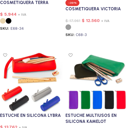
COSMETIQUERA TERRA
-30%
COSMETIQUERA VICTORIA
$
5.944
+ IVA
$
12.560
$
17.961
+ IVA
SKU:
E68-34
SKU:
C68-3
Seleccionar opciones
Seleccionar opciones
ESTUCHE EN SILICONA LYBRA
ESTUCHE MULTIUSOS EN
SILICONA KAMELOT
$
13.762
+ IVA