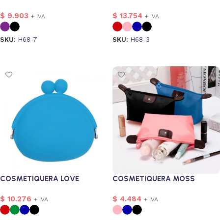
$
9.903
$
13.754
+ IVA
+ IVA
SKU:
H68-7
SKU:
H68-3
Seleccionar opciones
Seleccionar opciones
nalizado
1
COSMETIQUERA LOVE
COSMETIQUERA MOSS
$
10.276
$
4.484
+ IVA
+ IVA