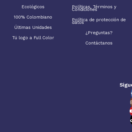
Ecológicos
Políticas, Términos y
Condiciones
100% Colombiano
Política de protección de
datos
Últimas Unidades
¿Preguntas?
Tú logo a Full Color
Contáctanos
Sígu