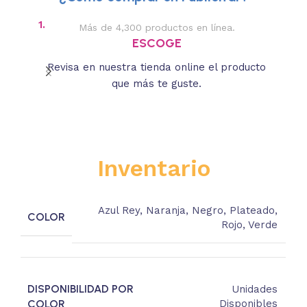
1.
2.
Más de 4,300 productos en línea.
Des
ESCOGE
Revisa en nuestra tienda online el producto
Lee
que más te guste.
s
Inventario
Azul Rey
,
Naranja
,
Negro
,
Plateado
,
COLOR
Rojo
,
Verde
DISPONIBILIDAD POR
Unidades
COLOR
Disponibles