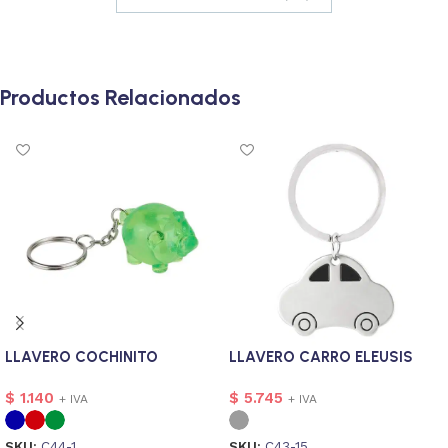
Productos Relacionados
LLAVERO COCHINITO
LLAVERO CARRO ELEUSIS
$
1.140
$
5.745
+ IVA
+ IVA
SKU:
C44-1
SKU:
C43-15