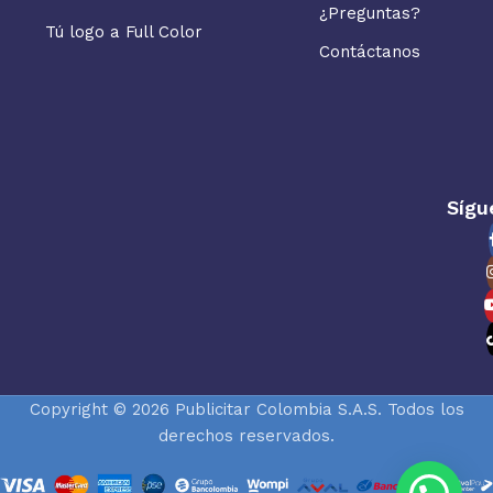
¿Preguntas?
Tú logo a Full Color
Contáctanos
Sígu
Copyright © 2026 Publicitar Colombia S.A.S. Todos los
derechos reservados.