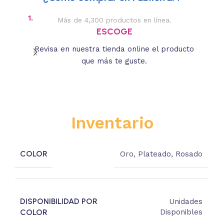
1.
2.
Más de 4,300 productos en línea.
Des
ESCOGE
Revisa en nuestra tienda online el producto
Lee
que más te guste.
s
Inventario
COLOR
Oro
,
Plateado
,
Rosado
DISPONIBILIDAD POR
Unidades
COLOR
Disponibles