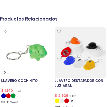
Productos Relacionados
LLAVERO COCHINITO
LLAVERO DESTAPADOR CON
LUZ ARAN
$
1.140
+ IVA
$
2.628
+ IVA
+2
SKU:
C44-1
SKU:
C40-7