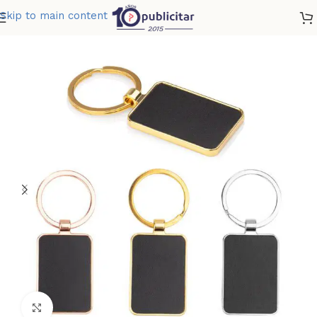
Skip to main content
Home
»
Tienda
»
LLAVERO METALICO BEYOND
Clic para ampliar