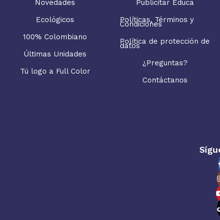
Novedades
Publicitar Educa
Ecológicos
Políticas, Términos y
Condiciones
100% Colombiano
Política de protección de
datos
Últimas Unidades
¿Preguntas?
Tú logo a Full Color
Contáctanos
Sígu