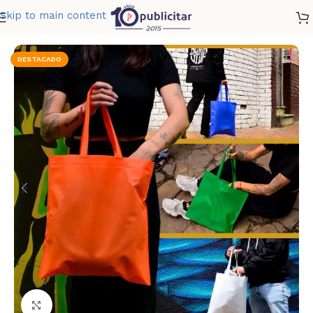
Skip to main content
Home
»
Tienda
»
TOTE BAG
DESTACADO
Clic para ampliar