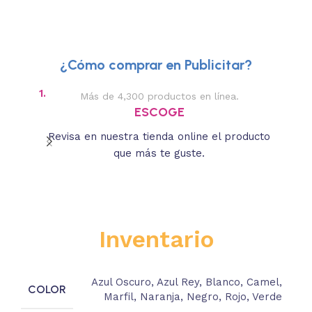
¿Cómo comprar en Publicitar?
1.
2.
Más de 4,300 productos en línea.
Des
ESCOGE
Revisa en nuestra tienda online el producto
Lee
que más te guste.
s
Inventario
Azul Oscuro
,
Azul Rey
,
Blanco
,
Camel
,
COLOR
Marfil
,
Naranja
,
Negro
,
Rojo
,
Verde