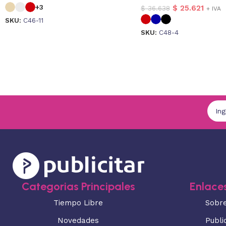
+3
$
25.621
$
36.638
+ IVA
SKU:
C46-11
SKU:
C48-4
Categorias Principales
Enlaces
Tiempo Libre
Sobr
Novedades
Publi