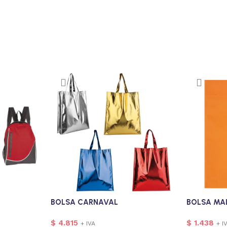
BOLSA CARNAVAL
BOLSA MA
$
4.815
$
1.438
+ IVA
+ I