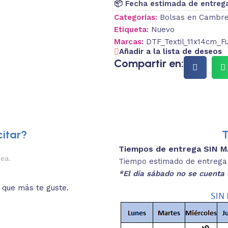
📦 Fecha estimada de entreg
Categorías:
Bolsas en Cambre
Etiqueta:
Nuevo
Marcas:
DTF_Textil_11x14cm_Fu
Añadir a la lista de deseos
Compartir en:
itar?
T
Tiempos de entrega SIN 
2.
nea.
Descripciones brev
Tiempo estimado de entrega 4
*El día sábado no se cuenta 
o que más te guste.
Lee las especificaciones del
está