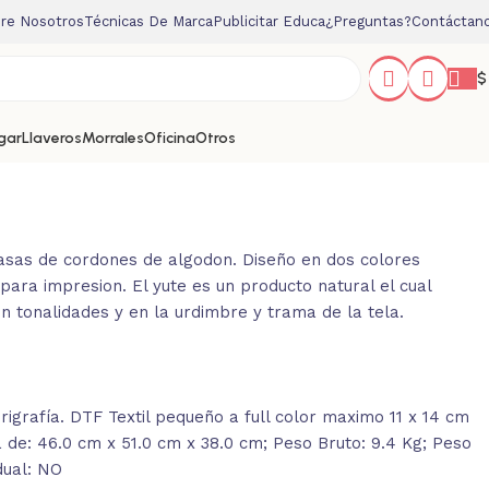
re Nosotros
Técnicas De Marca
Publicitar Educa
¿Preguntas?
Contáctan
$
gar
Llaveros
Morrales
Oficina
Otros
 asas de cordones de algodon. Diseño en dos colores
para impresion. El yute es un producto natural el cual
n tonalidades y en la urdimbre y trama de la tela.
igrafía. DTF Textil pequeño a full color maximo 11 x 14 cm
de: 46.0 cm x 51.0 cm x 38.0 cm; Peso Bruto: 9.4 Kg; Peso
dual: NO