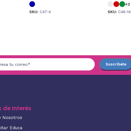
+2
SKU:
C47-4
SKU:
C46-14
 de interés
e Nosotros
citar Educa