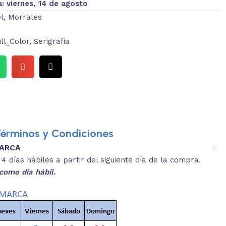
a:
viernes, 14 de agosto
l
,
Morrales
ll_Color
,
Serigrafia
érminos y Condiciones
MARCA
3.
es y medidas aproximadas.
 días hábiles a partir del siguiente día de la compra.
REVISA
como día hábil.
 producto, que sean acordes a lo que
Selecciona el co
s buscando.