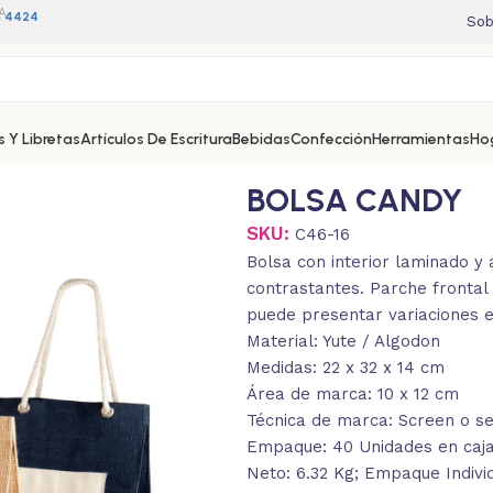
A
11 4424
Sob
 Y Libretas
Artículos De Escritura
Bebidas
Confección
Herramientas
Ho
BOLSA CANDY
SKU:
C46-16
Bolsa con interior laminado y
contrastantes. Parche frontal 
puede presentar variaciones e
Material: Yute / Algodon
Medidas: 22 x 32 x 14 cm
Área de marca: 10 x 12 cm
Técnica de marca: Screen o ser
Empaque: 40 Unidades en caja 
Neto: 6.32 Kg; Empaque Indivi