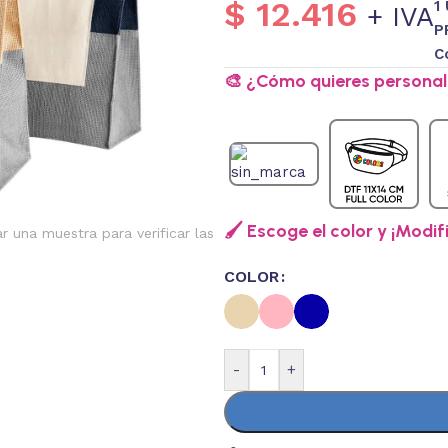
$
12.416
1
+ IVA
P
C
🎨 ¿Cómo quieres personali
🖌️ Escoge el color y ¡Modif
ar una muestra para verificar las
COLOR
-
+