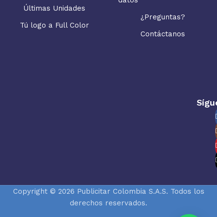
Últimas Unidades
¿Preguntas?
Tú logo a Full Color
Contáctanos
Sígu
Copyright © 2026 Publicitar Colombia S.A.S. Todos los
derechos reservados.