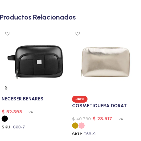
Productos Relacionados
NECESER BENARES
-30%
COSMETIQUERA DORAT
$
52.398
+ IVA
$
28.517
$
40.780
+ IVA
SKU:
C68-7
SKU:
C68-9
Seleccionar opciones