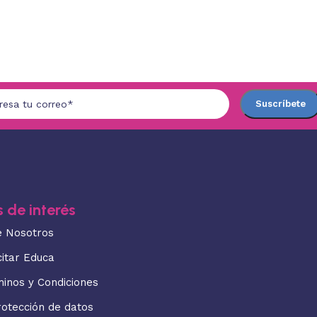
 de interés
e Nosotros
citar Educa
minos y Condiciones
rotección de datos