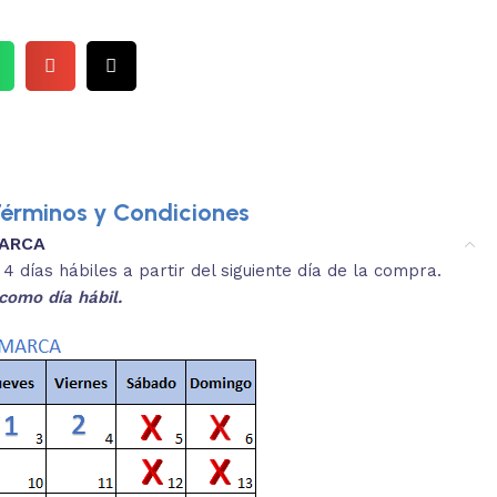
érminos y Condiciones
MARCA
3.
es y medidas aproximadas.
 días hábiles a partir del siguiente día de la compra.
REVISA
como día hábil.
 producto, que sean acordes a lo que
Selecciona el co
s buscando.