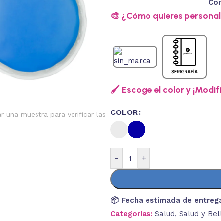
Con
🎨 ¿Cómo quieres personali
🖌️ Escoge el color y ¡Modif
COLOR
ar una muestra para verificar las
-
+
📦 Fecha estimada de entreg
Categorías:
Salud
,
Salud y Bel