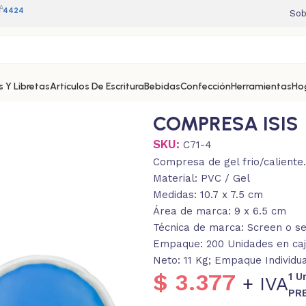
A
11 4424
Sob
 Y Libretas
Artículos De Escritura
Bebidas
Confección
Herramientas
Ho
COMPRESA ISIS
SKU:
C71-4
Compresa de gel frio/caliente.
Material: PVC / Gel
Medidas: 10.7 x 7.5 cm
Área de marca: 9 x 6.5 cm
Técnica de marca: Screen o ser
Empaque: 200 Unidades en caja
Neto: 11 Kg; Empaque Individu
$
3.377
1 U
+ IVA
PR