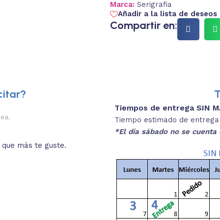
Marca:
Serigrafia
Añadir a la lista de deseos
Compartir en:
itar?
T
Tiempos de entrega SIN 
2.
nea.
Descripciones brev
Tiempo estimado de entrega 4
*El día sábado no se cuenta 
o que más te guste.
Lee las especificaciones del
está