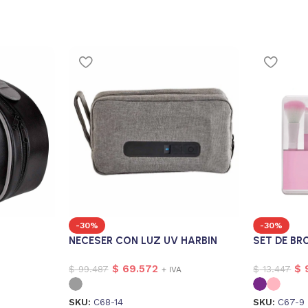
-30%
-30%
NECESER CON LUZ UV HARBIN
SET DE BR
$
69.572
$
$
99.487
$
13.447
+ IVA
SKU:
C68-14
SKU:
C67-9