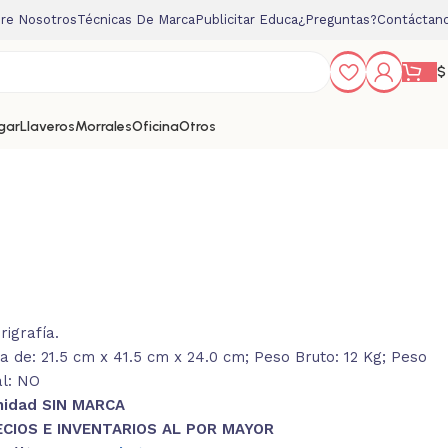
re Nosotros
Técnicas De Marca
Publicitar Educa
¿Preguntas?
Contáctan
$
gar
Llaveros
Morrales
Oficina
Otros
igrafía.
 de: 21.5 cm x 41.5 cm x 24.0 cm; Peso Bruto: 12 Kg; Peso
al: NO
nidad SIN MARCA
ECIOS E INVENTARIOS AL POR MAYOR