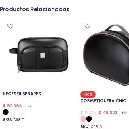
Productos Relacionados
NECESER BENARES
-30%
COSMETIQUERA CHIC
$
52.398
+ IVA
$
45.023
$
64.384
+ IVA
SKU:
C68-7
SKU:
C68-6