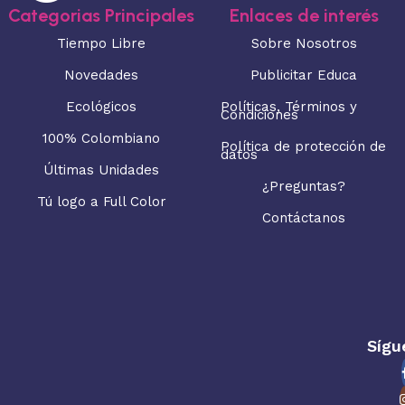
Categorias Principales
Enlaces de interés
Tiempo Libre
Sobre Nosotros
Novedades
Publicitar Educa
Ecológicos
Políticas, Términos y
Condiciones
100% Colombiano
Política de protección de
datos
Últimas Unidades
¿Preguntas?
Tú logo a Full Color
Contáctanos
Sígu