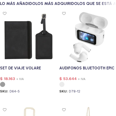
LO MÁS AÑADIDO
LOS MÁS ADQUIRIDO
LOS QUE SE ESTÁ
SET DE VIAJE VOLARE
AUDIFONOS BLUETOOTH EPIC
$
18.163
$
53.644
+ IVA
+ IVA
SKU:
D64-5
SKU:
D78-12
Seleccionar opciones
Seleccionar opciones