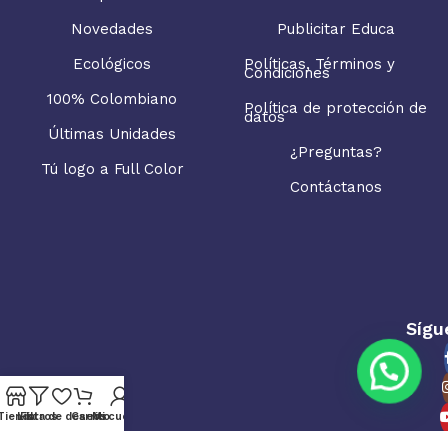
Novedades
Publicitar Educa
Ecológicos
Políticas, Términos y
Condiciones
100% Colombiano
Política de protección de
datos
Últimas Unidades
¿Preguntas?
Tú logo a Full Color
Contáctanos
Sígu
Tienda
Lista de deseos
Filtros
Carrito
Mi cuenta