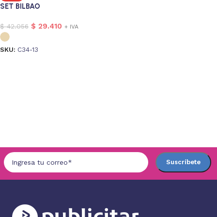
SET BILBAO
$
29.410
$
42.056
+ IVA
SKU:
C34-13
Seleccionar opciones