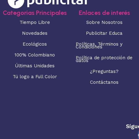
Categorias Principales
Enlaces de interés
Tiempo Libre
Sobre Nosotros
Novedades
Publicitar Educa
Ecológicos
Políticas, Términos y
Condiciones
100% Colombiano
Política de protección de
datos
Últimas Unidades
¿Preguntas?
Tú logo a Full Color
Contáctanos
Sígu