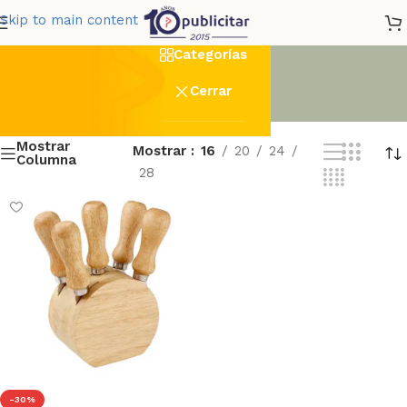
Laser_set_5_unds
Skip to main content
Categorías
Cerrar
Mostrar
Mostrar
16
20
24
Columna
28
-30%