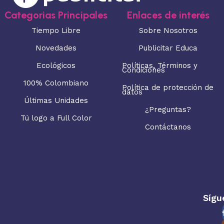
Categorias Principales
Enlaces de interés
Tiempo Libre
Sobre Nosotros
Novedades
Publicitar Educa
Ecológicos
Políticas, Términos y
Condiciones
100% Colombiano
Política de protección de
datos
Últimas Unidades
¿Preguntas?
Tú logo a Full Color
Contáctanos
Sígu