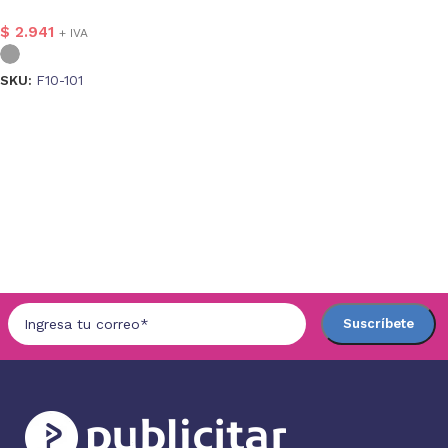
$
2.941
+ IVA
SKU:
F10-101
Seleccionar opciones