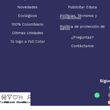
Novedades
Publicitar Educa
Ecológicos
Políticas, Términos y
Condiciones
100% Colombiano
Política de protección de
datos
Últimas Unidades
¿Preguntas?
Tú logo a Full Color
Contáctanos
Sígu
Tienda
Lista de deseos
Filtros
Carrito
Mi cuenta