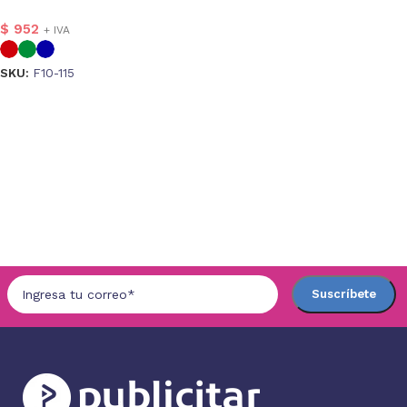
$
952
+ IVA
SKU:
F10-115
Seleccionar opciones