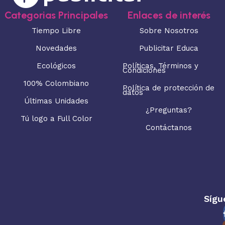
Categorias Principales
Enlaces de interés
Tiempo Libre
Sobre Nosotros
Novedades
Publicitar Educa
Ecológicos
Políticas, Términos y
Condiciones
100% Colombiano
Política de protección de
datos
Últimas Unidades
¿Preguntas?
Tú logo a Full Color
Contáctanos
Sígu