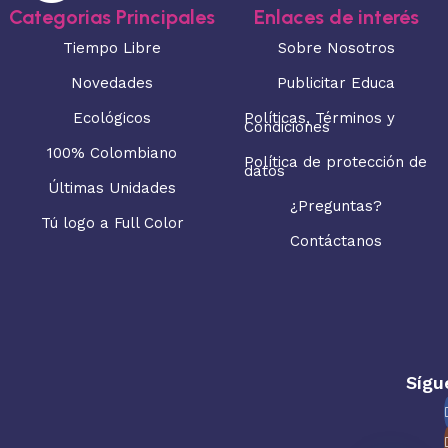
Categorias Principales
Enlaces de interés
Tiempo Libre
Sobre Nosotros
Novedades
Publicitar Educa
Ecológicos
Políticas, Términos y
Condiciones
100% Colombiano
Política de protección de
datos
Últimas Unidades
¿Preguntas?
Tú logo a Full Color
Contáctanos
Sígu