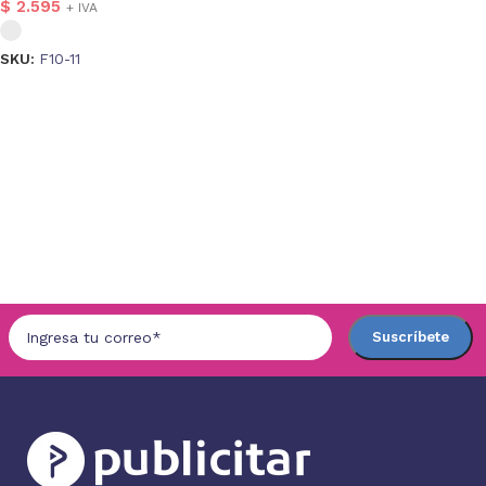
$
2.595
+ IVA
SKU:
F10-11
Seleccionar opciones