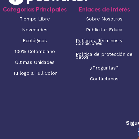
Categorias Principales
Enlaces de interés
Tiempo Libre
Sobre Nosotros
Novedades
Publicitar Educa
Ecológicos
Políticas, Términos y
Condiciones
100% Colombiano
Política de protección de
datos
Últimas Unidades
¿Preguntas?
Tú logo a Full Color
Contáctanos
Sígu