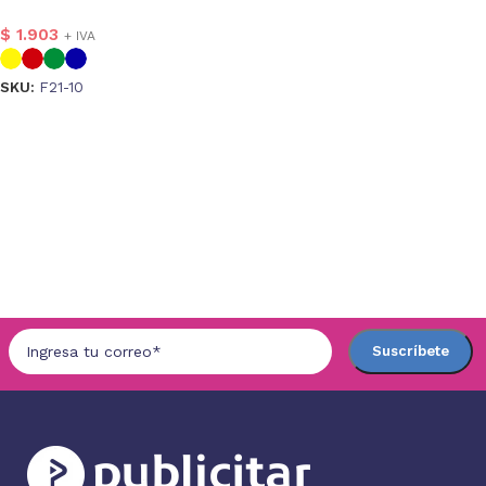
$
1.903
+ IVA
SKU:
F21-10
Seleccionar opciones