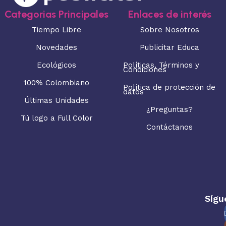
Categorias Principales
Enlaces de interés
Tiempo Libre
Sobre Nosotros
Novedades
Publicitar Educa
Ecológicos
Políticas, Términos y
Condiciones
100% Colombiano
Política de protección de
datos
Últimas Unidades
¿Preguntas?
Tú logo a Full Color
Contáctanos
Sígu