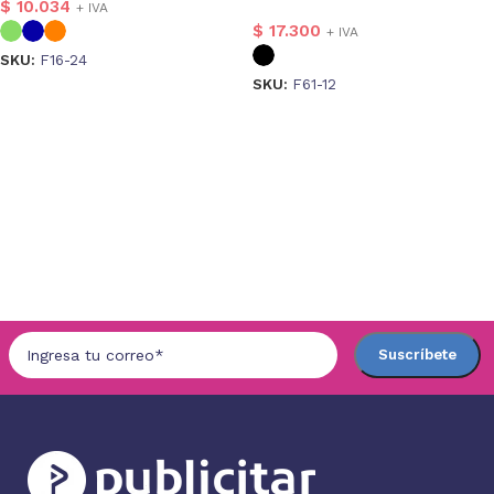
$
10.034
+ IVA
$
17.300
+ IVA
SKU:
F16-24
SKU:
F61-12
Seleccionar opciones
Seleccionar opciones
1
1