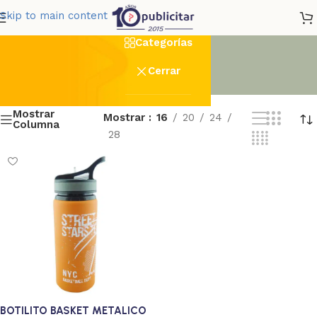
basketbol
Skip to main content
Categorías
Cerrar
Mostrar
Mostrar
16
20
24
Columna
28
1
1
BOTILITO BASKET METALICO