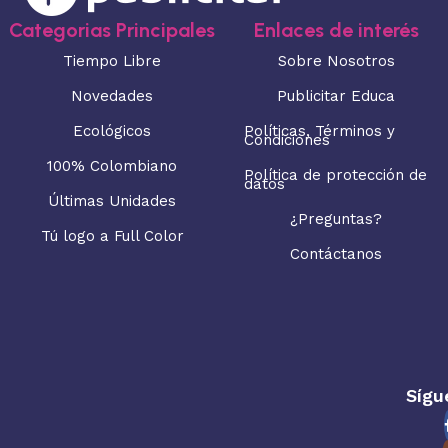
Categorias Principales
Enlaces de interés
Tiempo Libre
Sobre Nosotros
Novedades
Publicitar Educa
Ecológicos
Políticas, Términos y
Condiciones
100% Colombiano
Política de protección de
datos
Últimas Unidades
¿Preguntas?
Tú logo a Full Color
Contáctanos
Sígu