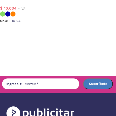
$
10.034
+ IVA
SKU:
F16-24
Seleccionar opciones