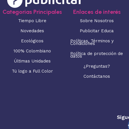
Categorias Principales
Enlaces de interés
Tiempo Libre
Sobre Nosotros
Novedades
Publicitar Educa
Ecológicos
Políticas, Términos y
Condiciones
100% Colombiano
Política de protección de
datos
Últimas Unidades
¿Preguntas?
Tú logo a Full Color
Contáctanos
Sígu