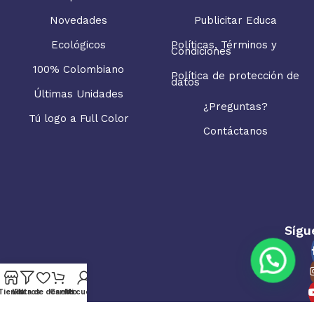
Novedades
Publicitar Educa
Ecológicos
Políticas, Términos y
Condiciones
100% Colombiano
Política de protección de
datos
Últimas Unidades
¿Preguntas?
Tú logo a Full Color
Contáctanos
Sígu
Tienda
Lista de deseos
Filtros
Carrito
Mi cuenta