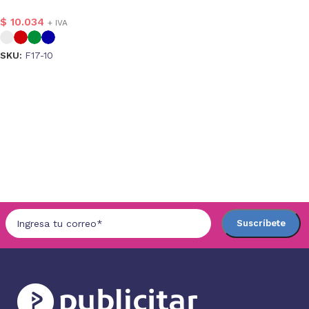
$
10.034
+ IVA
SKU:
F17-10
Seleccionar opciones