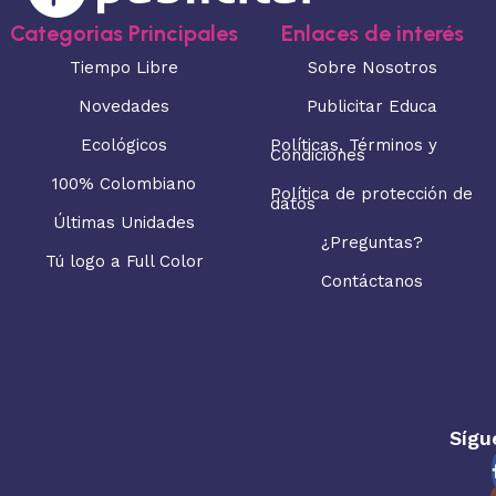
Categorias Principales
Enlaces de interés
Tiempo Libre
Sobre Nosotros
Novedades
Publicitar Educa
Ecológicos
Políticas, Términos y
Condiciones
100% Colombiano
Política de protección de
datos
Últimas Unidades
¿Preguntas?
Tú logo a Full Color
Contáctanos
Sígu