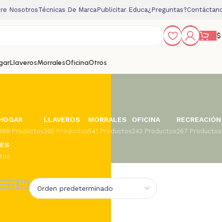
re Nosotros
Técnicas De Marca
Publicitar Educa
¿Preguntas?
Contáctan
$
gar
Llaveros
Morrales
Oficina
Otros
HOGAR
LLAVEROS
MORRALES
OFICINA
RECREACIÓN
398 Productos
265 Productos
541 Productos
242 Productos
267 Productos
DES
ctos