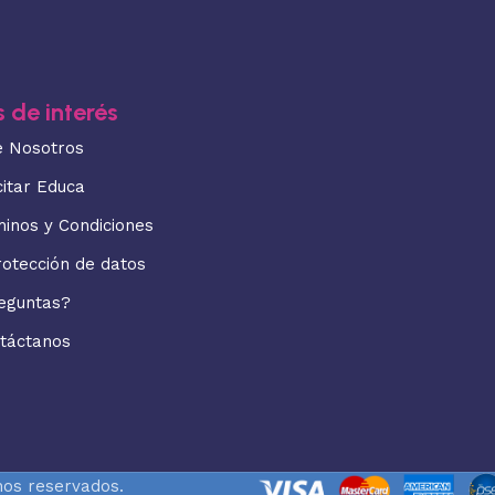
 de interés
e Nosotros
citar Educa
minos y Condiciones
rotección de datos
eguntas?
táctanos
hos reservados.