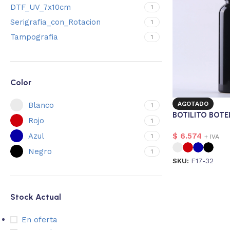
DTF_UV_7x10cm
1
Serigrafia_con_Rotacion
1
Tampografia
1
Color
AGOTADO
Blanco
1
BOTILITO BOTE
Rojo
1
Azul
$
6.574
1
+ IVA
Negro
1
SKU:
F17-32
Stock Actual
En oferta