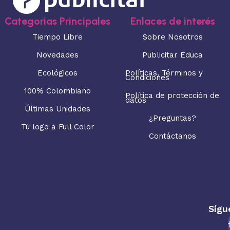
Categorias Principales
Enlaces de interés
Tiempo Libre
Sobre Nosotros
Novedades
Publicitar Educa
Ecológicos
Políticas, Términos y
Condiciones
100% Colombiano
Política de protección de
datos
Últimas Unidades
¿Preguntas?
Tú logo a Full Color
Contáctanos
Sígu