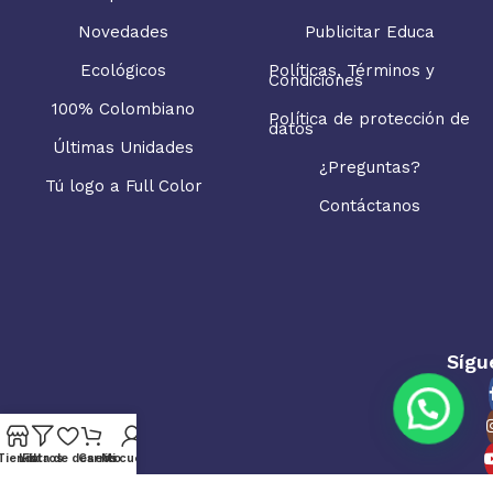
Novedades
Publicitar Educa
Ecológicos
Políticas, Términos y
Condiciones
100% Colombiano
Política de protección de
datos
Últimas Unidades
¿Preguntas?
Tú logo a Full Color
Contáctanos
Sígu
Tienda
Lista de deseos
Filtros
Carrito
Mi cuenta