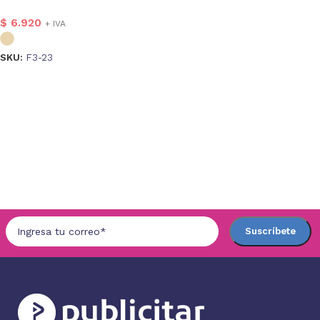
$
6.920
+ IVA
SKU:
F3-23
Seleccionar opciones