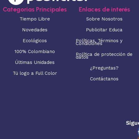
Categorias Principales
Enlaces de interés
Tiempo Libre
Sobre Nosotros
Novedades
Publicitar Educa
Ecológicos
Políticas, Términos y
Condiciones
100% Colombiano
Política de protección de
datos
Últimas Unidades
¿Preguntas?
Tú logo a Full Color
Contáctanos
Sígu