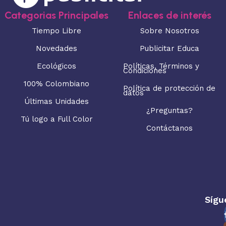
Categorias Principales
Enlaces de interés
Tiempo Libre
Sobre Nosotros
Novedades
Publicitar Educa
Ecológicos
Políticas, Términos y
Condiciones
100% Colombiano
Política de protección de
datos
Últimas Unidades
¿Preguntas?
Tú logo a Full Color
Contáctanos
Sígu