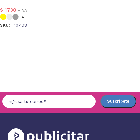
$
1.730
+ IVA
+4
SKU:
F10-108
Seleccionar opciones