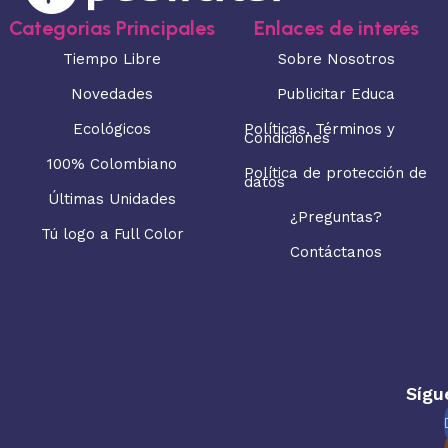
Categorias Principales
Enlaces de interés
Tiempo Libre
Sobre Nosotros
Novedades
Publicitar Educa
Ecológicos
Políticas, Términos y
Condiciones
100% Colombiano
Política de protección de
datos
Últimas Unidades
¿Preguntas?
Tú logo a Full Color
Contáctanos
Sígu