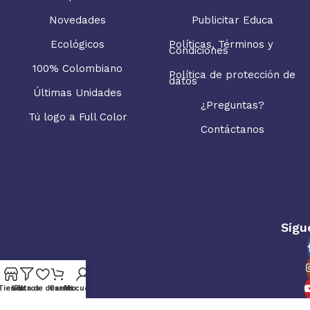
Novedades
Publicitar Educa
Ecológicos
Políticas, Términos y
Condiciones
100% Colombiano
Política de protección de
datos
Últimas Unidades
¿Preguntas?
Tú logo a Full Color
Contáctanos
Sígu
Tienda
Lista de deseos
Filtros
Carrito
Mi cuenta