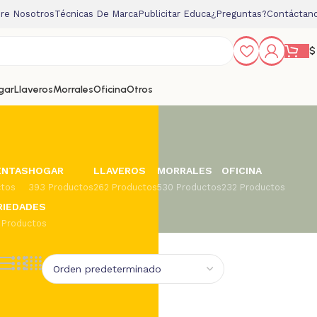
re Nosotros
Técnicas De Marca
Publicitar Educa
¿Preguntas?
Contáctan
$
gar
Llaveros
Morrales
Oficina
Otros
ENTAS
HOGAR
LLAVEROS
MORRALES
OFICINA
ctos
393 Productos
262 Productos
530 Productos
232 Productos
RIEDADES
 Productos