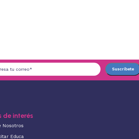
 de interés
e Nosotros
citar Educa