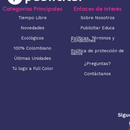
Categorias Principales
Enlaces de interés
Tiempo Libre
Sobre Nosotros
Novedades
Publicitar Educa
Ecológicos
Políticas, Términos y
Condiciones
100% Colombiano
Política de protección de
datos
Últimas Unidades
¿Preguntas?
Tú logo a Full Color
Contáctanos
Sígu