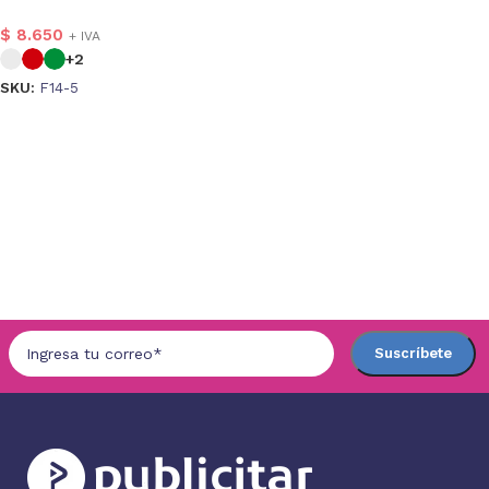
$
8.650
+ IVA
+2
SKU:
F14-5
Seleccionar opciones