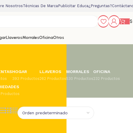
re Nosotros
Técnicas De Marca
Publicitar Educa
¿Preguntas?
Contáctan
$
gar
Llaveros
Morrales
Oficina
Otros
ENTAS
HOGAR
LLAVEROS
MORRALES
OFICINA
ctos
393 Productos
262 Productos
530 Productos
232 Productos
RIEDADES
 Productos