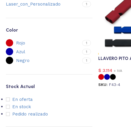
Laser_con_Personalizado
1
Color
Rojo
1
Azul
1
LLAVERO PITO 
Negro
1
$
3.114
+ IVA
SKU:
F43-4
Stock Actual
En oferta
En stock
Pedido realizado